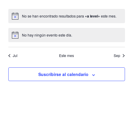
eventos
eventos
eventos
eventos
eventos
eventos
eventos
No se han encontrado resultados para
«a level»
este mes.
Aviso
No hay ningún evento este día.
Aviso
Jul
Este mes
Sep
Suscribirse al calendario