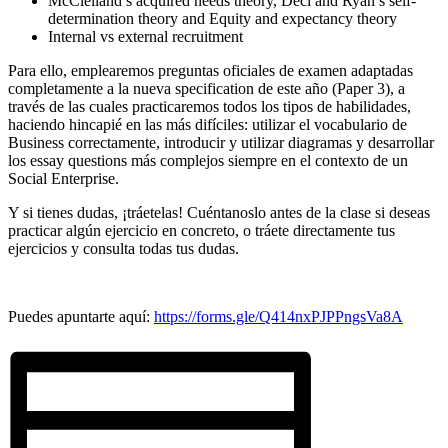
McClelland’s acquired needs theory, Deci and Ryan’s self-
determination theory and Equity and expectancy theory
Internal vs external recruitment
Para ello, emplearemos preguntas oficiales de examen adaptadas
completamente a la nueva specification de este año (Paper 3), a
través de las cuales practicaremos todos los tipos de habilidades,
haciendo hincapié en las más difíciles: utilizar el vocabulario de
Business correctamente, introducir y utilizar diagramas y desarrollar
los essay questions más complejos siempre en el contexto de un
Social Enterprise.
Y si tienes dudas, ¡tráetelas! Cuéntanoslo antes de la clase si deseas
practicar algún ejercicio en concreto, o tráete directamente tus
ejercicios y consulta todas tus dudas.
Puedes apuntarte aquí:
https://forms.gle/Q414nxPJPPngsVa8A