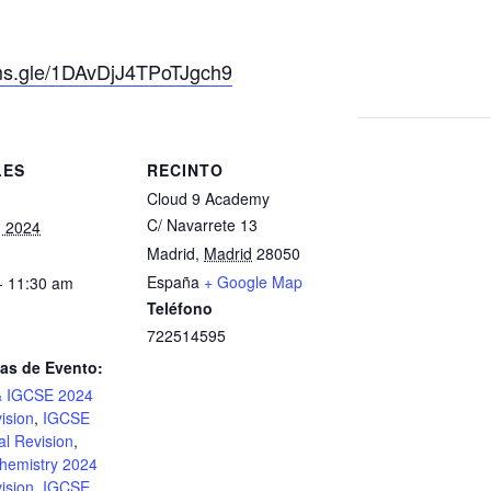
rms.gle/1DAvDjJ4TPoTJgch9
LES
RECINTO
Cloud 9 Academy
C/ Navarrete 13
, 2024
Madrid
,
Madrid
28050
España
+ Google Map
- 11:30 am
Teléfono
722514595
as de Evento:
& IGCSE 2024
ision
,
IGCSE
al Revision
,
hemistry 2024
ision
,
IGCSE