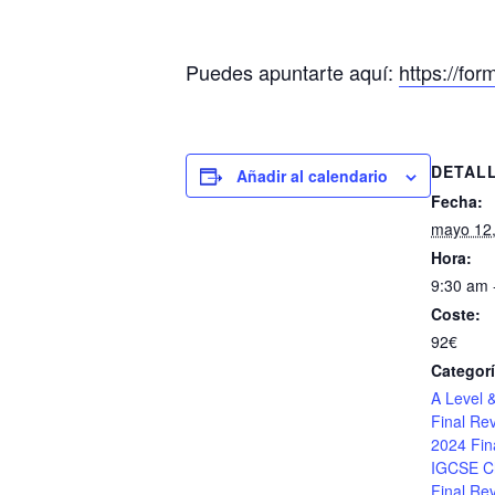
Puedes apuntarte aquí:
https://fo
DETAL
Añadir al calendario
Fecha:
mayo 12
Hora:
9:30 am 
Coste:
92€
Categorí
A Level 
Final Rev
2024 Fin
IGCSE C
Final Rev