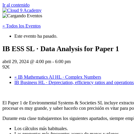
Ir al contenido
« Todos los Eventos
Este evento ha pasado.
IB ESS SL · Data Analysis for Paper 1
abril 29, 2024 @ 4:00 pm
-
6:00 pm
92€
«
IB Mathematics AI HL · Complex Numbers
IB Business HL · Depreciation, efficiency ratios and operations
El Paper 1 de Environmental Systems & Societies SL incluye extracto
procesar es muy grande, y saber hacerlo con precisión es vitar para p
Durante esta clase trabajaremos los siguientes apartados, siempre empl
Los cálculos más habituales.
Las preguntas más frecuentes acerca de mapas y planos.