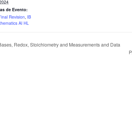
2024
as de Evento:
Final Revision
,
IB
hematics AI HL
 Bases, Redox, Stoichiometry and Measurements and Data
P