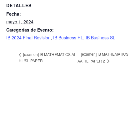
DETALLES
Fecha:
mayo 1, 2024
Categorías de Evento:
IB 2024 Final Revision
,
IB Business HL
,
IB Business SL
[examen] IB MATHEMATICS
[examen] IB MATHEMATICS AI
HL/SL PAPER 1
AA HL PAPER 2